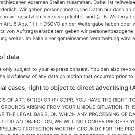
rschiedenen externen Stellen zusammen. Dabei ist teilweis
derlich. Wir geben personenbezogene Daten nur dann an ex
enn wir gesetzlich hierzu verpflichtet sind (z. B. Weiterga
h Art. 6 Abs. 1 lit. f DSGVO an der Weitergabe haben oder 
atz von Auftragsverarbeitern geben wir personenbezogene 
tung weiter. Im Falle einer gemeinsamen Verarbeitung wird
of data
e only subject to your express consent. You can also revo
the lawfulness of any data collection that occurred prior to
cial cases; right to object to direct advertising 
 OF ART. 6(1)(E) OR (F) GDPR, YOU HAVE THE RIGHT T
GROUNDS ARISING FROM YOUR UNIQUE SITUATION. THIS
NE THE LEGAL BASIS, ON WHICH ANY PROCESSING OF DA
OU LOG AN OBJECTION, WE WILL NO LONGER PROCESS 
OMPELLING PROTECTION WORTHY GROUNDS FOR THE PRO